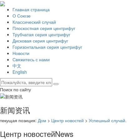
Главная страница
О Союзе
Классический случай
Плоскостная серия центрифуг
Трубчатая серия центрифуг
Дисковая серия центрифуг
Горизонтальная серия центрифуг
Новости
Свяжитесь с нами
中文
English
Поиск по сайту
新闻资讯
текущая позиция:
Дом
>
Центр новостей
>
Успешный случай.
Центр новостей
News