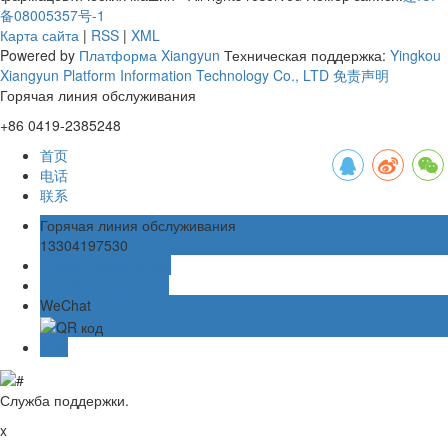
备08005357号-1
Карта сайта
|
RSS
|
XML
Powered by
Платформа Xiangyun
Техническая поддержка:
Yingkou
Xiangyun Platform Information Technology Co., LTD
免责声明
Горячая линия обслуживания
+86 0419-2385248
首页
电话
联系
Горячая линия обслуживания
13304197530
Онлайн-сообщение
Служба поддержки.
WeChat
TOP
Служба поддержки.
x