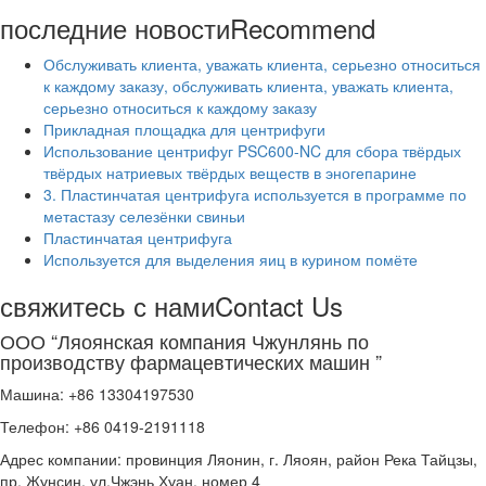
последние новости
Recommend
Обслуживать клиента, уважать клиента, серьезно относиться
к каждому заказу, обслуживать клиента, уважать клиента,
серьезно относиться к каждому заказу
Прикладная площадка для центрифуги
Использование центрифуг PSC600-NC для сбора твёрдых
твёрдых натриевых твёрдых веществ в эногепарине
3. Пластинчатая центрифуга используется в программе по
метастазу селезёнки свиньи
Пластинчатая центрифуга
Используется для выделения яиц в курином помёте
свяжитесь с нами
Contact Us
ООО “Ляоянская компания Чжунлянь по
производству фармацевтических машин ”
Машина: +86 13304197530
Телефон: +86 0419-2191118
Адрес компании: провинция Ляонин, г. Ляоян, район Река Тайцзы,
пр. Жунсин, ул.Чжэнь Хуан, номер 4