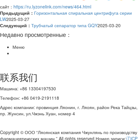
сайт：
https://ru.lyzonelink.com/news/464.html
Предыдущий：
Горизонтальная спиральная центрифуга серии
LW
2025-03-27
Следующий：
Трубчатый сепаратор типа GQY
2025-03-20
Недавно просмотренные：
Меню
联系我们
Машина: +86 13304197530
Телефон: +86 0419-2191118
Адрес компании: провинция Ляонин, г. Ляоян, район Река Тайцзы,
пр. Жунсин, ул.Чжэнь Хуан, номер 4
Copyright © ООО “Ляоянская компания Чжунлянь по производству
фармацевтических машин ” All rights reserved Номер записи:
辽ICP